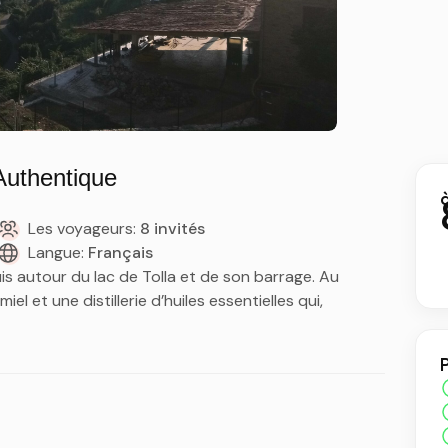
Authentique
à
Les voyageurs:
8 invités
Langue:
Français
is autour du lac de Tolla et de son barrage. Au
el et une distillerie d’huiles essentielles qui,