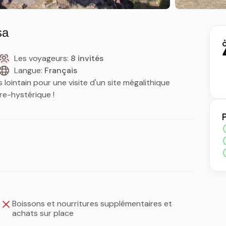
sa
à
Les voyageurs:
8 invités
Langue:
Français
ointain pour une visite d'un site mégalithique
pre-hystérique !
Boissons et nourritures supplémentaires et
achats sur place