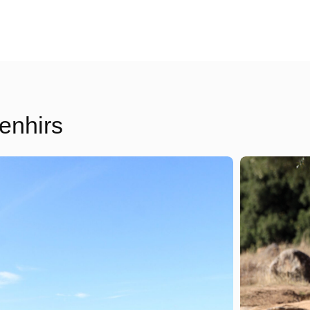
Les transferts VIP
Notre top activités en Corse
menhirs