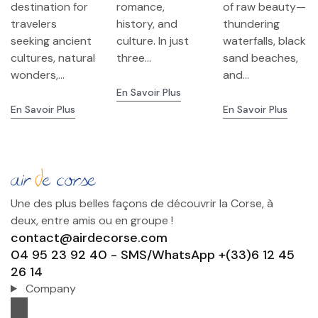
destination for
romance,
of raw beauty—
the City of
Northern
travelers
history, and
thundering
Lights
Lights
seeking ancient
culture. In just
waterfalls, black
cultures, natural
three...
sand beaches,
wonders,...
and...
En Savoir Plus
En Savoir Plus
En Savoir Plus
Une des plus belles façons de découvrir la Corse, à
deux, entre amis ou en groupe !
contact@airdecorse.com
04 95 23 92 40 - SMS/WhatsApp +(33)6 12 45
26 14
Company