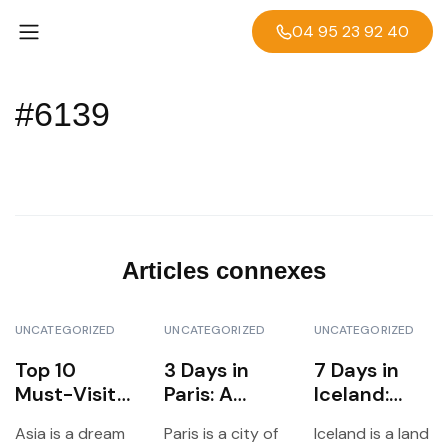
04 95 23 92 40
#6139
Articles connexes
UNCATEGORIZED
UNCATEGORIZED
UNCATEGORIZED
Top 10
3 Days in
7 Days in
Must-Visit
Paris: A
Iceland:
Asian
Short
Waterfalls,
Asia is a dream
Paris is a city of
Iceland is a land
Countries
Escape to
Glaciers &