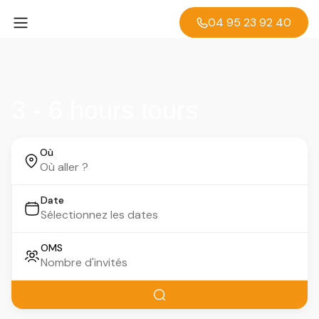
04 95 23 92 40
3 - 6 hours tours
Où
Date
OMS