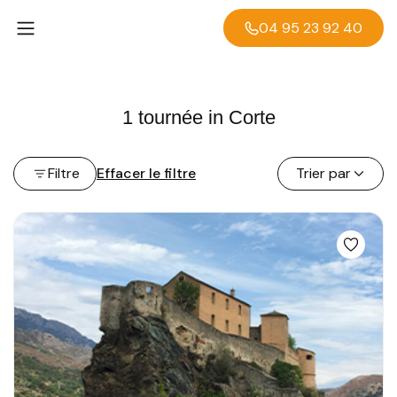
04 95 23 92 40
1 tournée in Corte
Filtre
Effacer le filtre
Trier par