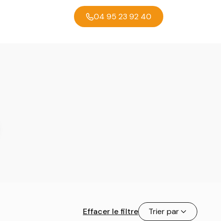
04 95 23 92 40
Effacer le filtre
Trier par