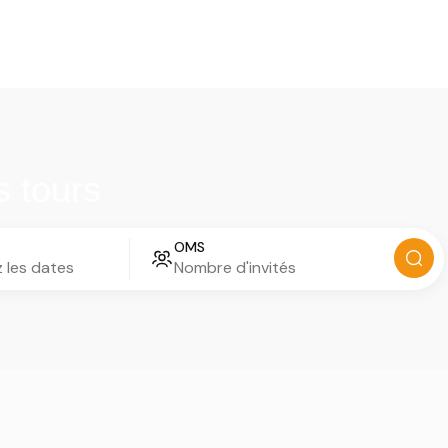
Les transferts VIP
Notre top activités en Corse
s tours
OMS