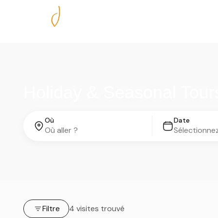
Nos excursions
Holiday & Seasonal Tour
Où
Date
Filtre
4 visites trouvé