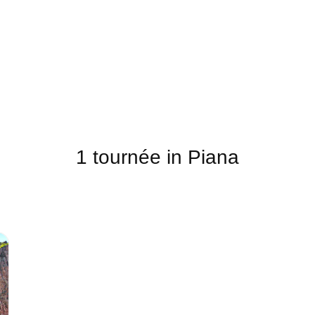
Les transferts VIP
Notre top activités en Corse
1 tournée in Piana