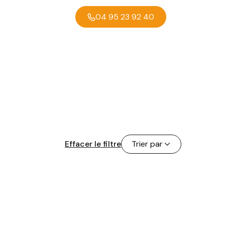
04 95 23 92 40
Effacer le filtre
Trier par