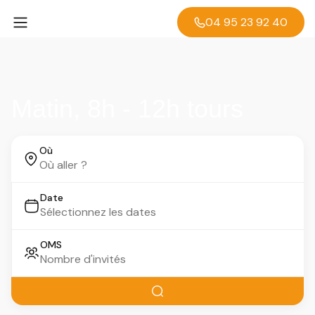
04 95 23 92 40
Matin, 8h - 12h tours
Où
Date
OMS