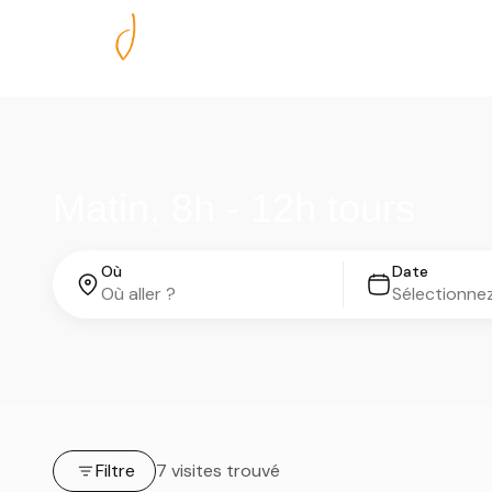
Nos excursions
Matin, 8h - 12h tours
Où
Date
Filtre
7 visites trouvé