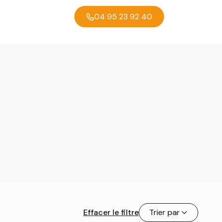
04 95 23 92 40
Effacer le filtre
Trier par