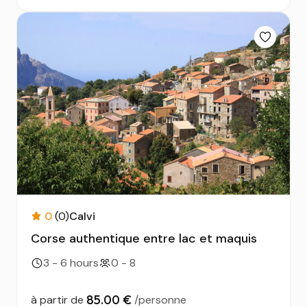
0
(0)
Calvi
Corse authentique entre lac et maquis
3 - 6 hours
0 - 8
85.00 €
à partir de
/personne